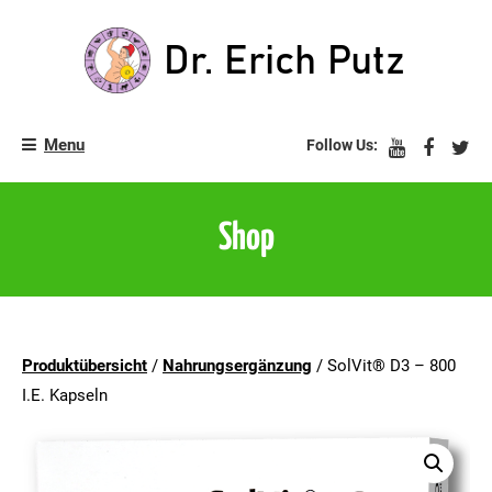
Skip
to
content
Zurück ins Leben!
Dr. Erich Putz
Menu
Follow Us:
Shop
Produktübersicht
/
Nahrungsergänzung
/ SolVit® D3 – 800
I.E. Kapseln