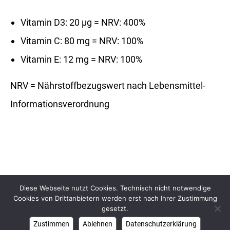
Vitamin D3: 20 µg = NRV: 400%
Vitamin C: 80 mg = NRV: 100%
Vitamin E: 12 mg = NRV: 100%
NRV = Nährstoffbezugswert nach Lebensmittel-
Informationsverordnung
Diese Webseite nutzt Cookies. Technisch nicht notwendige
AGB
Widerrufsbelehrung
Cookies von Drittanbietern werden erst nach Ihrer Zustimmung
SolVit® Vitamin D, C und E Kapseln jetzt 30% günstiger!
Datenschutz
Impressum
Kontakt
gesetzt.
Bestellen Sie sicher, bequem und versandkostenfrei* von zu
✕
Zustimmen
Ablehnen
Datenschutzerklärung
© Dr. Erich Putz 2026. Alle Rechte vorbehalten.
Hause aus.