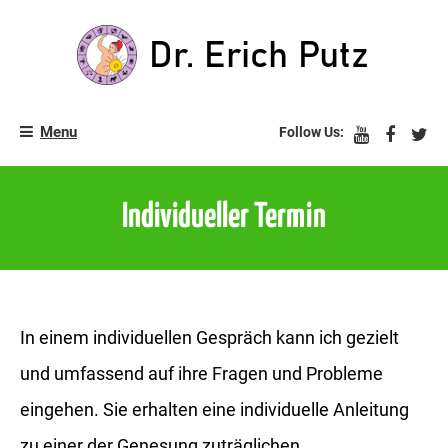
Skip
to
content
Zurück ins Leben!
Dr. Erich Putz
Menu
Follow Us:
Individueller Termin
In einem individuellen Gespräch kann ich gezielt
und umfassend auf ihre Fragen und Probleme
eingehen. Sie erhalten eine individuelle Anleitung
zu einer der Genesung zuträglichen