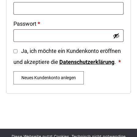
Erforderlich
Passwort
*
Ja, ich möchte ein Kundenkonto eröffnen
Erforde
und akzeptiere die
Datenschutzerklärung
.
*
Neues Kundenkonto anlegen
Diese Webseite nutzt Cookies. Technisch nicht notwendige