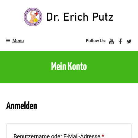
Skip
to
content
Zurück ins Leben!
Dr. Erich Putz
Menu
Follow Us:
Mein Konto
Anmelden
Erforderlich
Benutzername oder E-Mail-Adresse
*